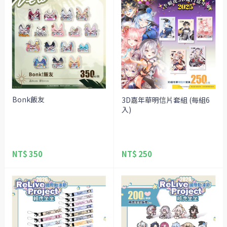
Bonk飯友
3D嘉年華明信片套組 (每組6
入)
NT$ 350
NT$ 250